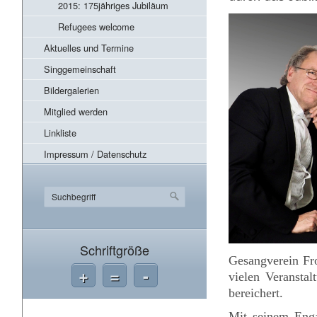
2015: 175jähriges Jubiläum
Refugees welcome
Aktuelles und Termine
Singgemeinschaft
Bildergalerien
Mitglied werden
Linkliste
Impressum / Datenschutz
Schriftgröße
Gesangverein Fro
+
=
-
vielen Veransta
bereichert.
Mit seinem Enga