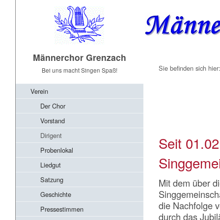
Männerchor Grenzach
Sie befinden sich hie
Bei uns macht Singen Spaß!
Verein
Der Chor
Vorstand
Dirigent
Seit 01.02
Probenlokal
Singgemei
Liedgut
Satzung
Mit dem über di
Singgemeinscha
Geschichte
die Nachfolge v
Pressestimmen
durch das Jubil